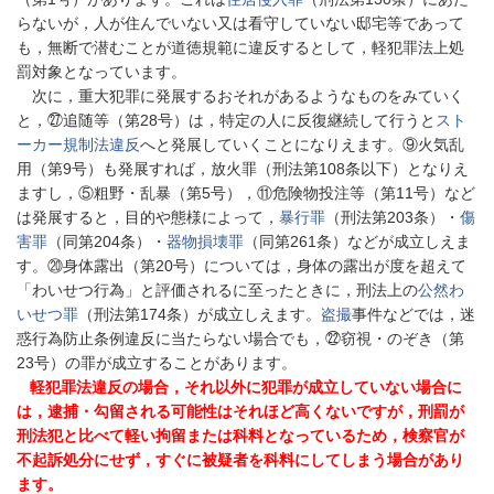
らないが，人が住んでいない又は看守していない邸宅等であって
も，無断で潜むことが道徳規範に違反するとして，軽犯罪法上処
罰対象となっています。
次に，重大犯罪に発展するおそれがあるようなものをみていく
と，㉗追随等（第
28
号）は，特定の人に反復継続して行うと
スト
ーカー規制法違反
へと発展していくことになりえます。⑨火気乱
用（第
9
号）も発展すれば，放火罪（刑法第
108
条以下）となりえ
ますし，⑤粗野・乱暴（第
5
号），⑪危険物投注等（第
11
号）など
は発展すると，目的や態様によって，
暴行罪
（刑法第
203
条）・
傷
害罪
（同第
204
条）・
器物損壊罪
（同第
261
条）などが成立しえま
す。⑳身体露出（第
20
号）については，身体の露出が度を超えて
「わいせつ行為」と評価されるに至ったときに，刑法上の
公然わ
いせつ罪
（刑法第
174
条）が成立しえます。
盗撮
事件などでは，迷
惑行為防止条例違反に当たらない場合でも，㉒窃視・のぞき（第
23
号）の罪が成立することがあります。
軽犯罪法違反の場合，それ以外に犯罪が成立していない場合に
は，逮捕・勾留される可能性はそれほど高くないですが，刑罰が
刑法犯と比べて軽い拘留または科料となっているため，検察官が
不起訴処分にせず，すぐに被疑者を科料にしてしまう場合があり
ます。