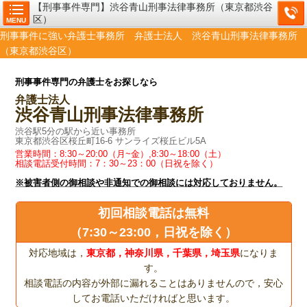
【刑事事件専門】渋谷青山刑事法律事務所（東京都渋谷
区）
MENU
刑事事件に強い弁護士事務所 弁護士法人 渋谷青山刑事法律事務所
（東京都渋谷区）
刑事事件専門の弁護士をお探しなら
弁護士法人
渋谷青山刑事法律事務所
渋谷駅5分の駅から近い事務所
東京都渋谷区桜丘町16-6 サンライズ桜丘ビル5A
営業時間：8:30～20:00（月~金）,8:30～18:00（土）
相談電話受付時間：7：30～23：00（日祝を除く）
※被害者側の御相談や非通知での御相談には対応しておりません。
初回相談電話は無料
（7:30～23:00，日祝を除く）
対応地域は，
東京都，神奈川県，千葉県，埼玉県
になりま
す。
相談電話の内容が外部に漏れることはありませんので，安心
してお電話いただければと思います。