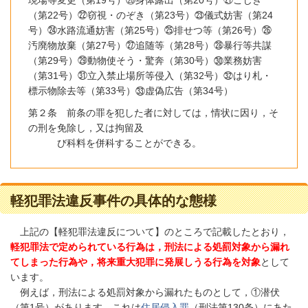
現場等変更（第
19
号）⑳身体露出（第
20
号）㉑こじき
（第
22
号）㉒窃視・のぞき（第
23
号）㉓儀式妨害（第
24
号）㉔水路流通妨害（第
25
号）㉕排せつ等（第
26
号）㉖
汚廃物放棄（第
27
号）㉗追随等（第
28
号）㉘暴行等共謀
（第
29
号）㉙動物使そう・驚奔（第
30
号）㉚業務妨害
（第
31
号）㉛立入禁止場所等侵入（第
32
号）㉜はり札・
標示物除去等（第
33
号）㉝虚偽広告（第
34
号）
第２条 前条の罪を犯した者に対しては，情状に因り，そ
の刑を免除し，又は拘留及
び科料を併科することができる。
軽犯罪法違反事件の具体的な態様
上記の【軽犯罪法違反について】のところで記載したとおり，
軽犯罪法で定められている行為は，刑法による処罰対象から漏れ
てしまった行為や，将来重大犯罪に発展しうる行為を対象
として
います。
例えば，刑法による処罰対象から漏れたものとして，①潜伏
（第
1
号）があります。これは
住居侵入罪
（刑法第
130
条）にあた