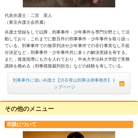
代表弁護士：二宮 英人
（東京弁護士会所属）
弁護士登録をして以降，刑事事件・少年事件を専門分野として活
動しており，これまでに数百件の刑事事件・少年事件を取り扱っ
ている。刑事事件での無罪判決や少年事件での非行事実なし不処
分決定など，刑事事件・少年事件共に多くの解決実績を有する。
また，後進指導にも力を入れており，中央大学法科大学院で実務
講師を務める（刑事模擬裁判担当）などの経験を有している。
刑事事件に強い弁護士【渋谷青山刑事法律事務所】ト
ップページ
その他のメニュー
示談について