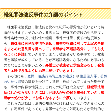
軽犯罪法違反事件の弁護のポイント
軽犯罪法違反は，刑法犯と比べて犯罪の悪質性が低いという特
徴があります。そのため，弁護人は，被疑者の普段の生活態度，
事件当時の状況，違法性の程度，事件の軽重，反省の態度等か
ら，
被疑者に有利な事情を集め，警察や検察に対して上記の事情
をまとめた意見書を提出して，被疑者を不起訴処分にしてもらえ
るように弁護
していきます。また，被害者がいる事件では，被害
者と示談が成立していることが不起訴処分になるために必須のも
のとなることが多いため，
弁護士が被害者と示談交渉をし，被害
者と示談できるように迅速に動いていきます。
その他にも，
盗撮（迷惑行為防止条例違反）
や
住居侵入罪
，
公然
わいせつ罪
等の嫌疑を受けて，逮捕・検挙されてしまった場合で
も，事件の内容や性質上，これらの犯罪は成立せず，
軽犯罪法違
反にしかならないときには，弁護人がその旨を主張していき，被
疑者の処分が少しでも軽くなるように弁護
していきます。
これら
の活動は，法的な知識がなければなかなかできませんの
で，在宅事件であっても，弁護士を付けて対応した方が最終的な