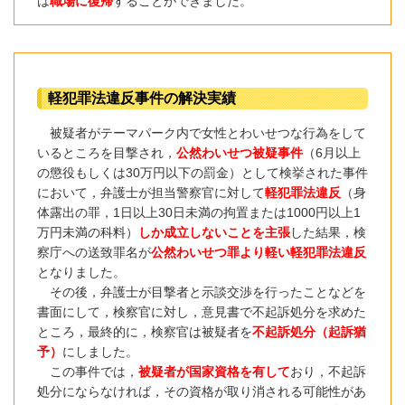
は
職場に復帰
することができました。
軽犯罪法違反事件の解決実績
被疑者がテーマパーク内で女性とわいせつな行為をして
いるところを目撃され，
公然わいせつ被疑事件
（6月以上
の懲役もしくは30万円以下の罰金）として検挙された事件
において，弁護士が担当警察官に対して
軽犯罪法違反
（身
体露出の罪，1日以上30日未満の拘置または1000円以上1
万円未満の科料）
しか成立しないことを主張
した結果，
検
察庁への送致罪名が
公然わいせつ罪より軽い軽犯罪法違反
となりました。
その後，弁護士が目撃者と示談交渉を行ったことなどを
書面にして，検察官に対し，意見書で不起訴処分を求めた
ところ，最終的に，検察官は被疑者を
不起訴処分（起訴猶
予）
にしました。
この事件では，
被疑者が国家資格を有して
おり，不起訴
処分にならなければ，その資格が取り消される可能性があ