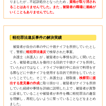
りましたが，不起訴処分となったため，
資格が取り消され
ることはありませんでした。また，被疑者の職場に連絡が
いくこともありませんでした。
軽犯罪法違反事件の解決実績
被疑者が自分の車の中に十徳ナイフを所持していたとし
て，警察に
軽犯罪法違反
で検挙された事案。
弁護士（
弁護人）が，被疑者から事情を詳しく聞いたと
ころ，被疑者は他人を傷付ける目的で十徳ナイフを所持し
ていたわけではなく，ドライブや旅行中に自分で料理をす
る際などに十徳ナイフを使用する目的で所持をしていたと
いうことでした。そこで，弁護士
は，聴取後，
検察官に提
出する意見書の作成
に取り掛かり，被疑者がナイフを所持
していた経緯や事情を詳細に説明した上で，被疑者が真摯
に反省していることや被疑者が本件を機に軽犯罪法の趣旨
を理解し，再犯しないように誓っていることなどをまとめ
ました。