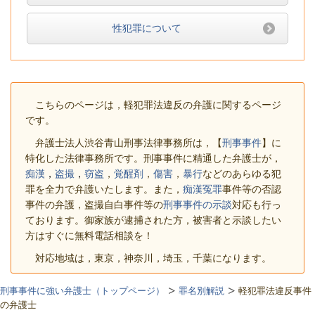
性犯罪について
こちらのページは，軽犯罪法違反の弁護に関するページ
です。
弁護士法人渋谷青山刑事法律事務所は，【
刑事事件
】に
特化した法律事務所です。刑事事件に精通した弁護士が，
痴漢
，
盗撮
，
窃盗
，
覚醒剤
，
傷害
，
暴行
などのあらゆる犯
罪を全力で弁護いたします。また，
痴漢冤罪
事件等の否認
事件の弁護，盗撮自白事件等の
刑事事件の示談
対応も行っ
ております。御家族が逮捕された方，被害者と示談したい
方はすぐに無料電話相談を！
対応地域は，東京，神奈川，埼玉，千葉になります。
刑事事件に強い弁護士（トップページ）
罪名別解説
軽犯罪法違反事件
の弁護士