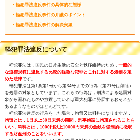
・軽犯罪法違反事件の具体的な態様
・軽犯罪法違反事件の弁護のポイント
・軽犯罪法違反事件の解決実績
軽犯罪法違反について
軽犯罪法は，国民の日常生活の安全と秩序維持のため，
一般的
な道徳規範に違反する比較的軽微な犯罪とこれに対する処罰を定
めた法律
です。
軽犯罪法は第
1
条第
1
号から第
34
号までの行為（第
21
号は削除）
を処罰の対象としています。これらの行為は，刑法による処罰対
象から漏れたものや放置していれば重大犯罪に発展するおそれが
あるようなものがほとんどです。
軽犯罪法違反の行為をした場合，拘留又は科料になりますが，
拘留とは，1日以上30日未満の期間，刑事施設に拘束されることを
いい，科料とは，1000円以上10000円未満の金銭を強制的に徴収
する財産刑のことをいいます。