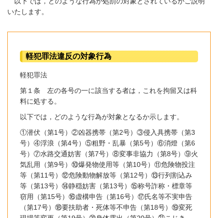
以下では，どのような行為が処罰の対象とされているかご説明
いたします。
軽犯罪法違反の対象行為
軽犯罪法
第１条 左の各号の一に該当する者は，これを拘留又は科
料に処する。
以下では，どのような行為が対象となるか示します。
①潜伏（第
1
号）②凶器携帯（第
2
号）③侵入具携帯（第
3
号）④浮浪（第
4
号）⑤粗野・乱暴（第
5
号）⑥消燈（第
6
号）⑦水路交通妨害（第
7
号）⑧変事非協力（第
8
号）⑨火
気乱用（第
9
号）⑩爆発物使用等（第
10
号）⑪危険物投注
等（第
11
号）⑫危険動物解放等（第
12
号）⑬行列割込み
等（第
13
号）⑭静穏妨害（第
13
号）⑮称号詐称・標章等
窃用（第
15
号）⑯虚構申告（第
16
号）⑰氏名等不実申告
（第
17
号）⑱要扶助者・死体等不申告（第
18
号）⑲変死