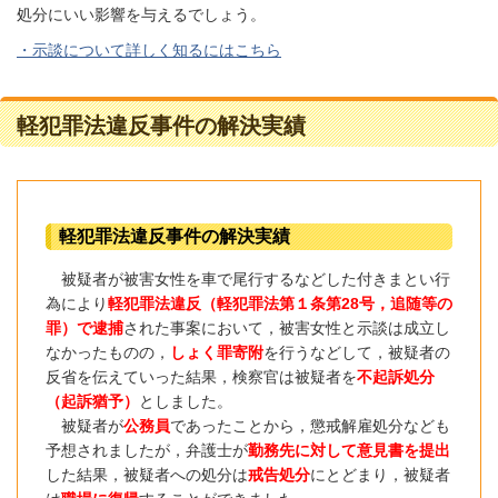
処分にいい影響を与えるでしょう。
・
示談について詳しく知るにはこちら
軽犯罪法違反事件の解決実績
軽犯罪法違反事件の解決実績
被疑者が被害女性を車で尾行するなどした付きまとい行
為により
軽犯罪法違反（軽犯罪法第１条第28号，追随等の
罪）で逮捕
された事案において，被害女性と示談は成立し
なかったものの，
しょく罪寄附
を行うなどして，被疑者の
反省を伝えていった結果，検察官は被疑者を
不起訴処分
（起訴猶予）
としました。
被疑者が
公務員
であったことから，懲戒解雇処分なども
予想されましたが，弁護士が
勤務先に対して意見書を提出
した結果，被疑者への処分は
戒告処分
にとどまり，被疑者