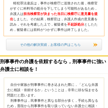
軽犯罪法違反は，事件が検察庁に送致された後，検察官
がすぐに科料等の処分を下してしまう可能性があるため，
弁護人は
担当検察官が決まった当日に検察庁に意見書を提
出
しました。その結果，
検察官は，弁護人作成の意見書を
読み，それを考慮した上で，被疑者を
不起訴処分
としたた
め，被疑者には前科がつかずに事件は終了しました。
その他の解決実績，お客様の声はこちら
刑事事件の弁護を依頼するなら，刑事事件に強い
弁護士に相談を！
自分や家族が刑事事件に巻き込まれた際に，「どんな弁護
士に相談・依頼するか」ということは，非常に頭を悩ませる
問題だと思います。
刑事事件は，民事事件と異なる部分が多く，手続も異なる
ため，普段から刑事事件を取り扱っていない弁護士に相談・