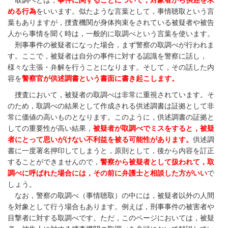
取調べとは，
事件に関することについて，対象者から供述を求
める行為
をいいます。似たような言葉として，事情聴取という言
葉もありますが，捜査機関が身体拘束をされている被疑者や被告
人から事情を聞く時は，一般的に取調べという言葉を使います。
刑事事件の被疑者になった場合，まず警察の取調べが行われま
す。ここで，被疑者は自分の事件に対する認識を警察に話し，
様々な主張・弁解を行うことになります。そして，その話した内
容を
警察官が供述調書という書面に書き起こします。
捜査において，被疑者の取調べは非常に重視されています。そ
のため，取調べの結果として作成される供述調書は証拠として非
常に価値の高いものとなります。このように，供述調書の証拠と
しての重要性が高い結果，
被疑者が取調べでミスをすると，被疑
者にとって思いがけない不利益を被る可能性があります。
供述調
書に一度署名押印してしまうと，原則として，後から内容を訂正
することができませんので，
警察から被疑者として扱われて，取
調べに呼ばれた場合には，その前に弁護士と相談した方がいい
で
しょう。
なお，警察の取調べ（事情聴取）の中には，被疑者以外の人間
を対象として行う場合もあります。例えば，刑事事件の被害者や
目撃者に対する取調べです。ただ，このページにおいては，被疑