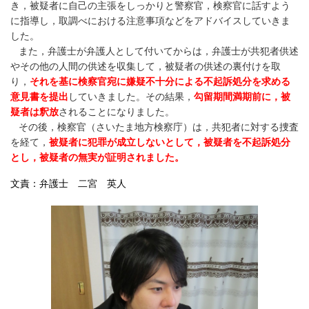
き，被疑者に自己の主張をしっかりと警察官，検察官に話すよう
に指導し，取調べにおける注意事項などをアドバイスしていきま
した。
また，弁護士が弁護人として付いてからは，弁護士が共犯者供述
やその他の人間の供述を収集して，被疑者の供述の裏付けを取
り，
それを基に検察官宛に嫌疑不十分による不起訴処分を求める
意見書を提出
していきました。その結果，
勾留期間満期前に，被
疑者は釈放
されることになりました。
その後，検察官（さいたま地方検察庁）は，共犯者に対する捜査
を経て，
被疑者に犯罪が成立しないとして，被疑者を不起訴処分
とし，被疑者の無実が証明されました。
文責：弁護士 二宮 英人