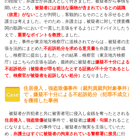
の段階で，弁護士が弁護人として付きました。被疑者から事情を
聞いたところ，
被疑者には違法な薬物が含まれているとの認識
（故意）がない
ことが判明し，客観的にもそのことを示せると弁
護士は考えました。そのため，弁護士は，被疑者に対して捜査機
関の取調べにおいて一貫した主張をするようにアドバイスしたう
えで，
重要なポイントを教授
しました。
また，事件が東京地方検察庁に送検されてからは，被疑者の主
張を法的にまとめた
不起訴処分を求める意見書
を弁護士が作成
し，検察官に提出しました。
その結果，検察官（東京地方検察
庁）はこちらの主張を認め，最終的に被疑者は
嫌疑不十分による
不起訴処分（被疑者が罪を犯したとする証拠が不十分であるとし
て、検察官が被疑者を起訴しない処分）
となりました。
住居侵入，強盗致傷事件（裁判員裁判対象事件）
で，嫌疑不十分による不起訴処分（犯罪不成立）
を獲得した事例
被疑者が共犯者と共に被害者宅に侵入し金銭を奪ったとされる
住居侵入，強盗致傷
被疑事件で，被疑者は
逮捕・勾留
されること
になりました。この事件では，被疑者が無実を主張していたた
め，
弁護士はすぐに被疑者の拘束されている警察署に接見
に行