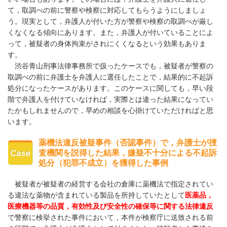
て，取調べの前に警察や検察に対応してもらうようにしましょ
う。現実として，弁護人が付いた方が警察や検察の取調べが厳し
くなくなる傾向にあります。また，弁護人が付いていることによ
って，被疑者の身体拘束がされにくくなるという効果もありま
す。
渋谷青山刑事法律事務所で扱ったケースでも，被疑者が警察の
取調べの前に弁護士を弁護人に選任したことで，結果的に不起訴
処分になったケースがあります。このケースに関しても，早い段
階で弁護人を付けていなければ，実際とは違った結果になってい
たかもしれませんので，早めの相談を心掛けていただければと思
います。
薬機法違反被疑事件（否認事件）で，弁護士が捜
査機関を説得した結果，嫌疑不十分による不起訴
処分（犯罪不成立）を獲得した事例
被疑者が被疑者の経営する会社の倉庫に薬機法で指定されてい
る違法な薬物が含まれている製品を所持していたとして
医薬品，
医療機器等の品質，有効性及び安全性の確保等に関する法律違反
で警察に検挙された事件において，本件が検察庁に送致される前