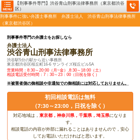
【刑事事件専門】渋谷青山刑事法律事務所（東京都渋谷
区）
MENU
刑事事件に強い弁護士事務所 弁護士法人 渋谷青山刑事法律事務所
（東京都渋谷区）
刑事事件専門の弁護士をお探しなら
弁護士法人
渋谷青山刑事法律事務所
渋谷駅5分の駅から近い事務所
東京都渋谷区桜丘町16-6 サンライズ桜丘ビル5A
営業時間：8:30～20:00（月~金）,8:30～18:00（土）
相談電話受付時間：7：30～23：00（日祝を除く）
※被害者側の御相談や非通知での御相談には対応しておりません。
初回相談電話は無料
（7:30～23:00，日祝を除く）
対応地域は，
東京都，神奈川県，千葉県，埼玉県
になりま
す。
相談電話の内容が外部に漏れることはありませんので，安心
してお電話いただければと思います。