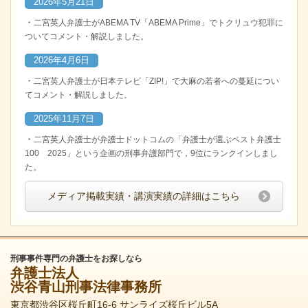
2026年5月21日
・
二宮英人弁護士がABEMA TV「ABEMA Prime」でトクリュウ犯罪に
ついてコメント・解説しました。
2026年4月6日
・
二宮英人弁護士が日本テレビ「ZIP!」で大麻の若者への蔓延につい
てコメント・解説しました。
2025年11月7日
・
二宮英人弁護士が弁護士ドットコムの「弁護士が選ぶベスト弁護士
100 2025」という企画の刑事弁護部門で，9位にランクインしまし
た。
メディア掲載実績・講演実績の詳細はこちら
刑事事件専門の弁護士をお探しなら
弁護士法人
渋谷青山刑事法律事務所
東京都渋谷区桜丘町16-6 サンライズ桜丘ビル5A