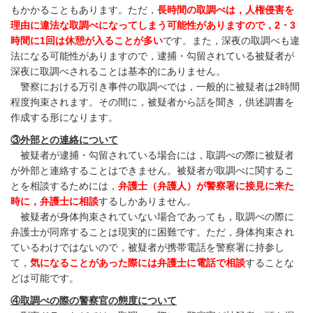
もかかることもあります。ただ，
長時間の取調べは，人権侵害を
理由に違法な取調べになってしまう可能性がありますので，2・3
時間に1回は休憩が入ることが多い
です。また，深夜の取調べも違
法になる可能性がありますので，逮捕・勾留されている被疑者が
深夜に取調べされることは基本的にありません。
警察における万引き事件の取調べでは，一般的に被疑者は2時間
程度拘束されます。その間に，被疑者から話を聞き，供述調書を
作成する形になります。
③外部との連絡について
被疑者が逮捕・勾留されている場合には，取調べの際に被疑者
が外部と連絡することはできません。被疑者が取調べに関するこ
とを相談するためには，
弁護士（弁護人）が警察署に接見に来た
時に，弁護士に相談
するしかありません。
被疑者が身体拘束されていない場合であっても，取調べの際に
弁護士が同席することは現実的に困難です。ただ，身体拘束され
ているわけではないので，被疑者が携帯電話を警察署に持参し
て，
気になることがあった際には弁護士に電話で相談
することな
どは可能です。
④取調べの際の警察官の態度について