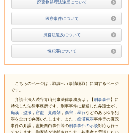
廃棄物処理法違反について
医療事件について
風営法違反について
性犯罪について
こちらのページは，取調べ（事情聴取）に関するページ
です。
弁護士法人渋谷青山刑事法律事務所は，【
刑事事件
】に
特化した法律事務所です。刑事事件に精通した弁護士が，
痴漢
，
盗撮
，
窃盗
，
覚醒剤
，
傷害
，
暴行
などのあらゆる犯
罪を全力で弁護いたします。また，
痴漢冤罪
事件等の否認
事件の弁護，盗撮自白事件等の
刑事事件の示談
対応も行っ
ております。御家族が逮捕された方，被害者と示談したい