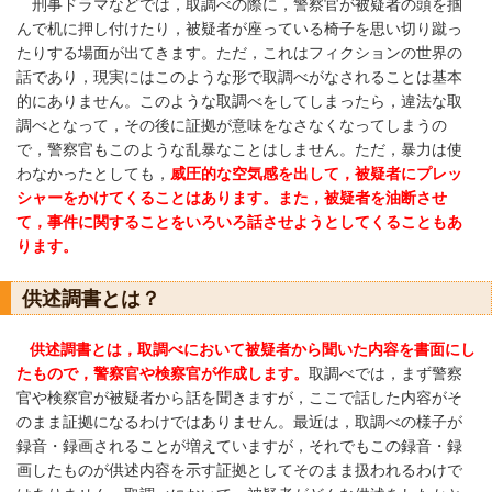
刑事ドラマなどでは，取調べの際に，警察官が被疑者の頭を掴
んで机に押し付けたり，被疑者が座っている椅子を思い切り蹴っ
たりする場面が出てきます。ただ，これはフィクションの世界の
話であり，現実にはこのような形で取調べがなされることは基本
的にありません。このような取調べをしてしまったら，違法な取
調べとなって，その後に証拠が意味をなさなくなってしまうの
で，警察官もこのような乱暴なことはしません。ただ，暴力は使
わなかったとしても，
威圧的な空気感を出して，被疑者にプレッ
シャーをかけてくることはあります。また，被疑者を油断させ
て，事件に関することをいろいろ話させようとしてくることもあ
ります。
供述調書とは？
供述調書とは，取調べにおいて被疑者から聞いた内容を書面にし
たもので，警察官や検察官が作成します。
取調べでは，まず警察
官や検察官が被疑者から話を聞きますが，ここで話した内容がそ
のまま証拠になるわけではありません。最近は，取調べの様子が
録音・録画されることが増えていますが，それでもこの録音・録
画したものが供述内容を示す証拠としてそのまま扱われるわけで