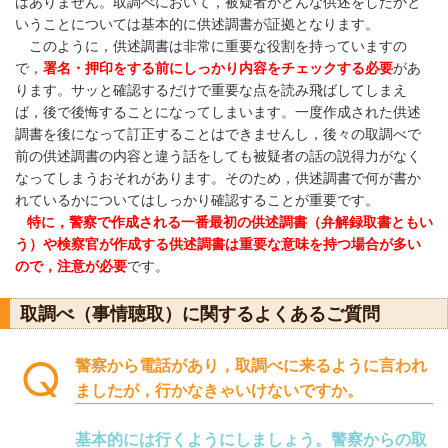
はありません。取調べにおいて，被疑者がどんな供述をしたかと
いうことについては基本的に供述調書が証拠となります。
このように，供述調書は非常に重要な役割を持っていますの
で，
署名・押印をする前にしっかり内容をチェックする必要
があ
ります。サッと確認するだけで重要な点を読み飛ばしてしまえ
ば，後で後悔することになってしまいます。一度作成された供述
調書を後になって訂正することはできませんし，後々の取調べで
前の供述調書の内容と違う話をしても被疑者の話の説得力がなく
なってしまうおそれがあります。そのため，供述調書で何が書か
れているかについてはしっかり確認することが重要です。
特に，警察で作成される一番最初の供述調書（弁解録取書ともい
う）や検察官が作成する供述調書は重要な意味を持つ場合が多い
ので，注意が必要
です。
取調べ（事情聴取）に関するよくあるご質問
警察から電話があり，取調べに来るように言われ
ましたが，行かなきゃいけないですか。
基本的には行くようにしましょう。警察からの取