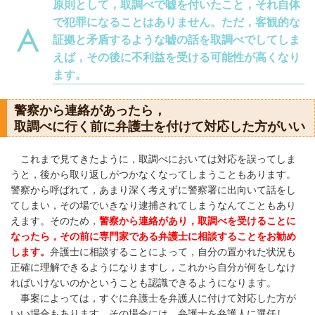
原則として，取調べで嘘を付いたこと，それ自体
で犯罪になることはありません。ただ，客観的な
証拠と矛盾するような嘘の話を取調べでしてしま
えば，その後に不利益を受ける可能性が高くなり
ます。
警察から連絡があったら，
取調べに行く前に弁護士を付けて対応した方がいい
これまで見てきたように，取調べにおいては対応を誤ってしま
うと，後から取り返しがつかなくなってしまうこともあります。
警察から呼ばれて，あまり深く考えずに警察署に出向いて話をし
てしまい，その場でいきなり逮捕されてしまうなんてこともあり
えます。そのため，
警察から連絡があり，取調べを受けることに
なったら，その前に専門家である弁護士に相談することをお勧め
します。
弁護士に相談することによって，自分の置かれた状況も
正確に理解できるようになりますし，これから自分が何をしなけ
ればいけないのかということも認識できるようになります。
事案によっては，すぐに弁護士を弁護人に付けて対応した方が
いい場合もあります。その場合には，弁護士を弁護人に選任し